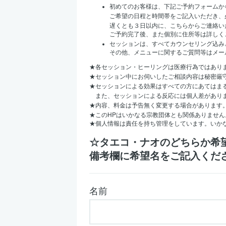
初めてのお客様は、下記ご予約フォームか
ご希望の日程と時間帯をご記入いただき、
遅くとも３日以内に、こちらからご連絡い
ご予約完了後、また個別に住所等は詳しく
セッションは、すべてカウンセリング込み
その他、メニューに関するご質問等はメー
★
各セッション・ヒーリングは医療行為ではあり
★
セッション中にお伺いしたご相談内容は秘密厳
★
セッションによる効果はすべての方にあてはま
また、セッションによる反応には個人差があり
★
内容、料金は予告無く変更する場合があります
HP
★
この
はいかなる宗教団体とも関係ありません
★
個人情報は責任を持ち管理をしています。いか
☆タエコ・ナオのどちらか希
備考欄に希望名をご記入くだ
名前