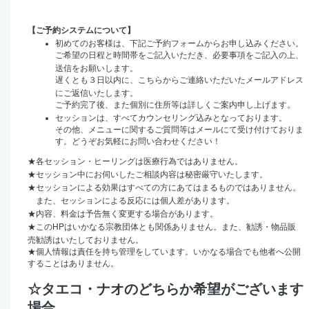
【ご予約システムについて】
初めてのお客様は、下記ご予約フォームからお申し込みください。
ご希望の日程と時間帯をご記入いただき、必要事項をご記入の上、
送信をお願いします。
遅くとも３日以内に、こちらからご連絡いただいたメールアドレス
にご返信いたします。
ご予約完了後、また個別に住所等は詳しくご案内申し上げます。
セッションは、すべてカウンセリング込みとなっております。
その他、メニューに関するご質問等はメールにて受け付けておりま
す。どうぞお気軽にお問い合わせください！
★
各セッション・ヒーリングは医療行為ではありません。
★
セッション中にお伺いしたご相談内容は秘密厳守いたします。
★
セッションによる効果はすべての方にあてはまるものではありません。
また、セッションによる反応には個人差があります。
★
内容、料金は予告無く変更する場合があります。
HP
★
この
はいかなる宗教団体とも関係ありません。また、勧誘・物品販
売勧誘はいたしておりません。
★
個人情報は責任を持ち管理をしています。いかなる場合でも他者へ公開
することはありません。
☆タエコ・ナオのどちらか希望がございます
場合、