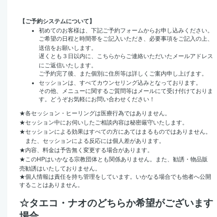
【ご予約システムについて】
初めてのお客様は、下記ご予約フォームからお申し込みください。
ご希望の日程と時間帯をご記入いただき、必要事項をご記入の上、
送信をお願いします。
遅くとも３日以内に、こちらからご連絡いただいたメールアドレス
にご返信いたします。
ご予約完了後、また個別に住所等は詳しくご案内申し上げます。
セッションは、すべてカウンセリング込みとなっております。
その他、メニューに関するご質問等はメールにて受け付けておりま
す。どうぞお気軽にお問い合わせください！
★
各セッション・ヒーリングは医療行為ではありません。
★
セッション中にお伺いしたご相談内容は秘密厳守いたします。
★
セッションによる効果はすべての方にあてはまるものではありません。
また、セッションによる反応には個人差があります。
★
内容、料金は予告無く変更する場合があります。
HP
★
この
はいかなる宗教団体とも関係ありません。また、勧誘・物品販
売勧誘はいたしておりません。
★
個人情報は責任を持ち管理をしています。いかなる場合でも他者へ公開
することはありません。
☆タエコ・ナオのどちらか希望がございます
場合、