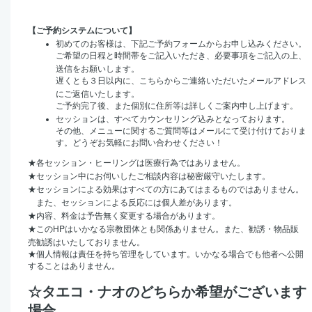
【ご予約システムについて】
初めてのお客様は、下記ご予約フォームからお申し込みください。
ご希望の日程と時間帯をご記入いただき、必要事項をご記入の上、
送信をお願いします。
遅くとも３日以内に、こちらからご連絡いただいたメールアドレス
にご返信いたします。
ご予約完了後、また個別に住所等は詳しくご案内申し上げます。
セッションは、すべてカウンセリング込みとなっております。
その他、メニューに関するご質問等はメールにて受け付けておりま
す。どうぞお気軽にお問い合わせください！
★
各セッション・ヒーリングは医療行為ではありません。
★
セッション中にお伺いしたご相談内容は秘密厳守いたします。
★
セッションによる効果はすべての方にあてはまるものではありません。
また、セッションによる反応には個人差があります。
★
内容、料金は予告無く変更する場合があります。
HP
★
この
はいかなる宗教団体とも関係ありません。また、勧誘・物品販
売勧誘はいたしておりません。
★
個人情報は責任を持ち管理をしています。いかなる場合でも他者へ公開
することはありません。
☆タエコ・ナオのどちらか希望がございます
場合、