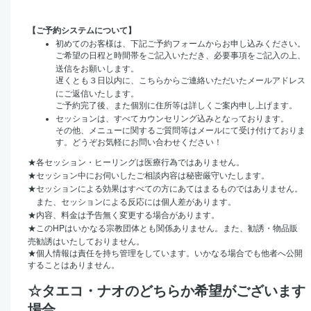
【ご予約システムについて】
初めてのお客様は、下記ご予約フォームからお申し込みください。
ご希望の日程と時間帯をご記入いただき、必要事項をご記入の上、
送信をお願いします。
遅くとも３日以内に、こちらからご連絡いただいたメールアドレス
にご返信いたします。
ご予約完了後、また個別に住所等は詳しくご案内申し上げます。
セッションは、すべてカウンセリング込みとなっております。
その他、メニューに関するご質問等はメールにて受け付けておりま
す。どうぞお気軽にお問い合わせください！
★
各セッション・ヒーリングは医療行為ではありません。
★
セッション中にお伺いしたご相談内容は秘密厳守いたします。
★
セッションによる効果はすべての方にあてはまるものではありません。
また、セッションによる反応には個人差があります。
★
内容、料金は予告無く変更する場合があります。
HP
★
この
はいかなる宗教団体とも関係ありません。また、勧誘・物品販
売勧誘はいたしておりません。
★
個人情報は責任を持ち管理をしています。いかなる場合でも他者へ公開
することはありません。
☆タエコ・ナオのどちらか希望がございます
場合、