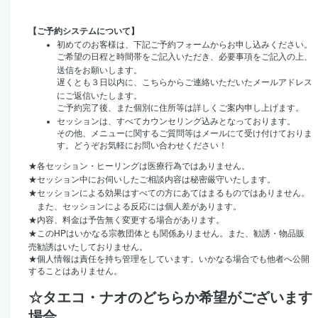
【ご予約システムについて】
初めてのお客様は、下記ご予約フォームからお申し込みください。
ご希望の日程と時間帯をご記入いただき、必要事項をご記入の上、
送信をお願いします。
遅くとも３日以内に、こちらからご連絡いただいたメールアドレス
にご返信いたします。
ご予約完了後、また個別に住所等は詳しくご案内申し上げます。
セッションは、すべてカウンセリング込みとなっております。
その他、メニューに関するご質問等はメールにて受け付けておりま
す。どうぞお気軽にお問い合わせください！
★
各セッション・ヒーリングは医療行為ではありません。
★
セッション中にお伺いしたご相談内容は秘密厳守いたします。
★
セッションによる効果はすべての方にあてはまるものではありません。
また、セッションによる反応には個人差があります。
★
内容、料金は予告無く変更する場合があります。
HP
★
この
はいかなる宗教団体とも関係ありません。また、勧誘・物品販
売勧誘はいたしておりません。
★
個人情報は責任を持ち管理をしています。いかなる場合でも他者へ公開
することはありません。
☆タエコ・ナオのどちらか希望がございます
場合、