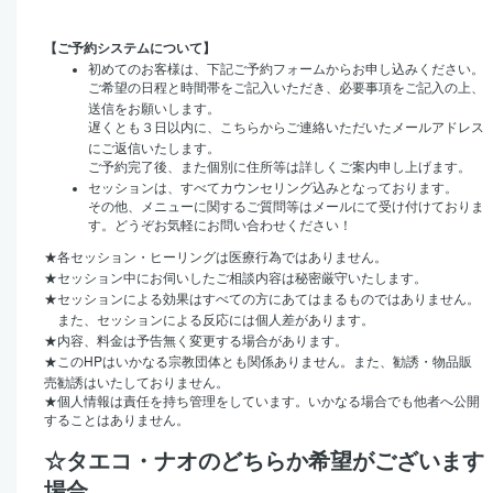
【ご予約システムについて】
初めてのお客様は、下記ご予約フォームからお申し込みください。
ご希望の日程と時間帯をご記入いただき、必要事項をご記入の上、
送信をお願いします。
遅くとも３日以内に、こちらからご連絡いただいたメールアドレス
にご返信いたします。
ご予約完了後、また個別に住所等は詳しくご案内申し上げます。
セッションは、すべてカウンセリング込みとなっております。
その他、メニューに関するご質問等はメールにて受け付けておりま
す。どうぞお気軽にお問い合わせください！
★
各セッション・ヒーリングは医療行為ではありません。
★
セッション中にお伺いしたご相談内容は秘密厳守いたします。
★
セッションによる効果はすべての方にあてはまるものではありません。
また、セッションによる反応には個人差があります。
★
内容、料金は予告無く変更する場合があります。
HP
★
この
はいかなる宗教団体とも関係ありません。また、勧誘・物品販
売勧誘はいたしておりません。
★
個人情報は責任を持ち管理をしています。いかなる場合でも他者へ公開
することはありません。
☆タエコ・ナオのどちらか希望がございます
場合、