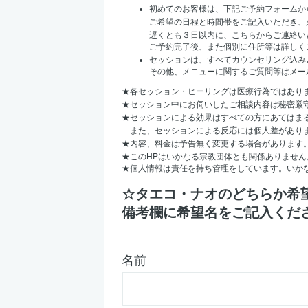
初めてのお客様は、下記ご予約フォームか
ご希望の日程と時間帯をご記入いただき、
遅くとも３日以内に、こちらからご連絡い
ご予約完了後、また個別に住所等は詳しく
セッションは、すべてカウンセリング込み
その他、メニューに関するご質問等はメー
★
各セッション・ヒーリングは医療行為ではあり
★
セッション中にお伺いしたご相談内容は秘密厳
★
セッションによる効果はすべての方にあてはま
また、セッションによる反応には個人差があり
★
内容、料金は予告無く変更する場合があります
HP
★
この
はいかなる宗教団体とも関係ありません
★
個人情報は責任を持ち管理をしています。いか
☆タエコ・ナオのどちらか希
備考欄に希望名をご記入くだ
名前