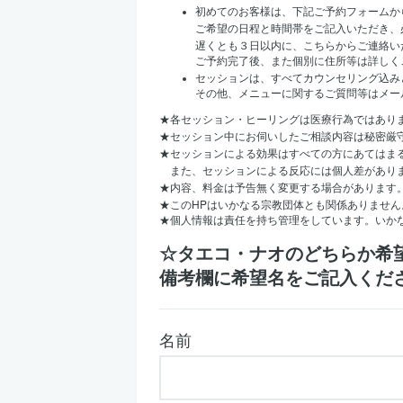
初めてのお客様は、下記ご予約フォームか
ご希望の日程と時間帯をご記入いただき、
遅くとも３日以内に、こちらからご連絡い
ご予約完了後、また個別に住所等は詳しく
セッションは、すべてカウンセリング込み
その他、メニューに関するご質問等はメー
★
各セッション・ヒーリングは医療行為ではあり
★
セッション中にお伺いしたご相談内容は秘密厳
★
セッションによる効果はすべての方にあてはま
また、セッションによる反応には個人差があり
★
内容、料金は予告無く変更する場合があります
HP
★
この
はいかなる宗教団体とも関係ありません
★
個人情報は責任を持ち管理をしています。いか
☆タエコ・ナオのどちらか希
備考欄に希望名をご記入くだ
名前