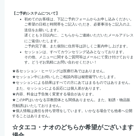
【ご予約システムについて】
初めてのお客様は、下記ご予約フォームからお申し込みください。
ご希望の日程と時間帯をご記入いただき、必要事項をご記入の上、
送信をお願いします。
遅くとも３日以内に、こちらからご連絡いただいたメールアドレス
にご返信いたします。
ご予約完了後、また個別に住所等は詳しくご案内申し上げます。
セッションは、すべてカウンセリング込みとなっております。
その他、メニューに関するご質問等はメールにて受け付けておりま
す。どうぞお気軽にお問い合わせください！
★
各セッション・ヒーリングは医療行為ではありません。
★
セッション中にお伺いしたご相談内容は秘密厳守いたします。
★
セッションによる効果はすべての方にあてはまるものではありません。
また、セッションによる反応には個人差があります。
★
内容、料金は予告無く変更する場合があります。
HP
★
この
はいかなる宗教団体とも関係ありません。また、勧誘・物品販
売勧誘はいたしておりません。
★
個人情報は責任を持ち管理をしています。いかなる場合でも他者へ公開
することはありません。
☆タエコ・ナオのどちらか希望がございます
場合、