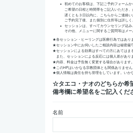
初めてのお客様は、下記ご予約フォームか
ご希望の日程と時間帯をご記入いただき、
遅くとも３日以内に、こちらからご連絡い
ご予約完了後、また個別に住所等は詳しく
セッションは、すべてカウンセリング込み
その他、メニューに関するご質問等はメー
★
各セッション・ヒーリングは医療行為ではあり
★
セッション中にお伺いしたご相談内容は秘密厳
★
セッションによる効果はすべての方にあてはま
また、セッションによる反応には個人差があり
★
内容、料金は予告無く変更する場合があります
HP
★
この
はいかなる宗教団体とも関係ありません
★
個人情報は責任を持ち管理をしています。いか
☆タエコ・ナオのどちらか希
備考欄に希望名をご記入くだ
名前