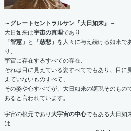
～グレートセントラルサン『大日如来』～
大日如来は
宇宙の真理
であり
「智慧」
と
「慈悲」
を人々に与え続ける如来で
り、
宇宙に存在するすべての存在、
それは目に見えている姿すべてでもあり、目に
えていないものすべて、
その姿や心すべてが、大日如来の顕現そのもの
あると言われています
。
宇宙の根元であり
大宇宙の中心
でもある大日如
は