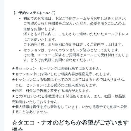
【ご予約システムについて】
初めてのお客様は、下記ご予約フォームからお申し込みください。
ご希望の日程と時間帯をご記入いただき、必要事項をご記入の上、
送信をお願いします。
遅くとも３日以内に、こちらからご連絡いただいたメールアドレス
にご返信いたします。
ご予約完了後、また個別に住所等は詳しくご案内申し上げます。
セッションは、すべてカウンセリング込みとなっております。
その他、メニューに関するご質問等はメールにて受け付けておりま
す。どうぞお気軽にお問い合わせください！
★
各セッション・ヒーリングは医療行為ではありません。
★
セッション中にお伺いしたご相談内容は秘密厳守いたします。
★
セッションによる効果はすべての方にあてはまるものではありません。
また、セッションによる反応には個人差があります。
★
内容、料金は予告無く変更する場合があります。
HP
★
この
はいかなる宗教団体とも関係ありません。また、勧誘・物品販
売勧誘はいたしておりません。
★
個人情報は責任を持ち管理をしています。いかなる場合でも他者へ公開
することはありません。
☆タエコ・ナオのどちらか希望がございます
場合、