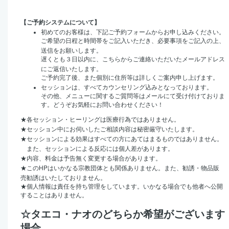
【ご予約システムについて】
初めてのお客様は、下記ご予約フォームからお申し込みください。
ご希望の日程と時間帯をご記入いただき、必要事項をご記入の上、
送信をお願いします。
遅くとも３日以内に、こちらからご連絡いただいたメールアドレス
にご返信いたします。
ご予約完了後、また個別に住所等は詳しくご案内申し上げます。
セッションは、すべてカウンセリング込みとなっております。
その他、メニューに関するご質問等はメールにて受け付けておりま
す。どうぞお気軽にお問い合わせください！
★
各セッション・ヒーリングは医療行為ではありません。
★
セッション中にお伺いしたご相談内容は秘密厳守いたします。
★
セッションによる効果はすべての方にあてはまるものではありません。
また、セッションによる反応には個人差があります。
★
内容、料金は予告無く変更する場合があります。
HP
★
この
はいかなる宗教団体とも関係ありません。また、勧誘・物品販
売勧誘はいたしておりません。
★
個人情報は責任を持ち管理をしています。いかなる場合でも他者へ公開
することはありません。
☆タエコ・ナオのどちらか希望がございます
場合、