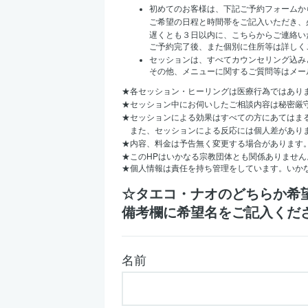
初めてのお客様は、下記ご予約フォームか
ご希望の日程と時間帯をご記入いただき、
遅くとも３日以内に、こちらからご連絡い
ご予約完了後、また個別に住所等は詳しく
セッションは、すべてカウンセリング込み
その他、メニューに関するご質問等はメー
★
各セッション・ヒーリングは医療行為ではあり
★
セッション中にお伺いしたご相談内容は秘密厳
★
セッションによる効果はすべての方にあてはま
また、セッションによる反応には個人差があり
★
内容、料金は予告無く変更する場合があります
HP
★
この
はいかなる宗教団体とも関係ありません
★
個人情報は責任を持ち管理をしています。いか
☆タエコ・ナオのどちらか希
備考欄に希望名をご記入くだ
名前