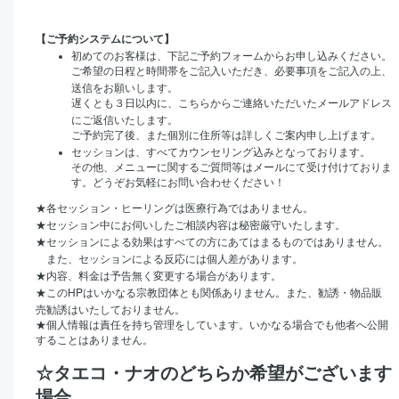
【ご予約システムについて】
初めてのお客様は、下記ご予約フォームからお申し込みください。
ご希望の日程と時間帯をご記入いただき、必要事項をご記入の上、
送信をお願いします。
遅くとも３日以内に、こちらからご連絡いただいたメールアドレス
にご返信いたします。
ご予約完了後、また個別に住所等は詳しくご案内申し上げます。
セッションは、すべてカウンセリング込みとなっております。
その他、メニューに関するご質問等はメールにて受け付けておりま
す。どうぞお気軽にお問い合わせください！
★
各セッション・ヒーリングは医療行為ではありません。
★
セッション中にお伺いしたご相談内容は秘密厳守いたします。
★
セッションによる効果はすべての方にあてはまるものではありません。
また、セッションによる反応には個人差があります。
★
内容、料金は予告無く変更する場合があります。
HP
★
この
はいかなる宗教団体とも関係ありません。また、勧誘・物品販
売勧誘はいたしておりません。
★
個人情報は責任を持ち管理をしています。いかなる場合でも他者へ公開
することはありません。
☆タエコ・ナオのどちらか希望がございます
場合、