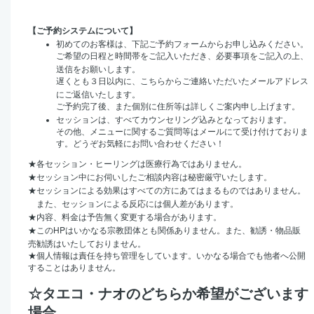
【ご予約システムについて】
初めてのお客様は、下記ご予約フォームからお申し込みください。
ご希望の日程と時間帯をご記入いただき、必要事項をご記入の上、
送信をお願いします。
遅くとも３日以内に、こちらからご連絡いただいたメールアドレス
にご返信いたします。
ご予約完了後、また個別に住所等は詳しくご案内申し上げます。
セッションは、すべてカウンセリング込みとなっております。
その他、メニューに関するご質問等はメールにて受け付けておりま
す。どうぞお気軽にお問い合わせください！
★
各セッション・ヒーリングは医療行為ではありません。
★
セッション中にお伺いしたご相談内容は秘密厳守いたします。
★
セッションによる効果はすべての方にあてはまるものではありません。
また、セッションによる反応には個人差があります。
★
内容、料金は予告無く変更する場合があります。
HP
★
この
はいかなる宗教団体とも関係ありません。また、勧誘・物品販
売勧誘はいたしておりません。
★
個人情報は責任を持ち管理をしています。いかなる場合でも他者へ公開
することはありません。
☆タエコ・ナオのどちらか希望がございます
場合、