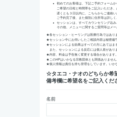
初めてのお客様は、下記ご予約フォームか
ご希望の日程と時間帯をご記入いただき、
遅くとも３日以内に、こちらからご連絡い
ご予約完了後、また個別に住所等は詳しく
セッションは、すべてカウンセリング込み
その他、メニューに関するご質問等はメー
★
各セッション・ヒーリングは医療行為ではあり
★
セッション中にお伺いしたご相談内容は秘密厳
★
セッションによる効果はすべての方にあてはま
また、セッションによる反応には個人差があり
★
内容、料金は予告無く変更する場合があります
HP
★
この
はいかなる宗教団体とも関係ありません
★
個人情報は責任を持ち管理をしています。いか
☆タエコ・ナオのどちらか希
備考欄に希望名をご記入くだ
名前