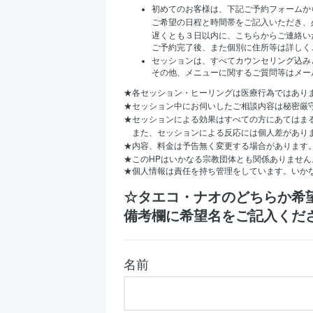
初めてのお客様は、下記ご予約フォームか
ご希望の日程と時間帯をご記入いただき、
遅くとも３日以内に、こちらからご連絡い
ご予約完了後、また個別に住所等は詳しく
セッションは、すべてカウンセリング込み
その他、メニューに関するご質問等はメー
★
各セッション・ヒーリングは医療行為ではあり
★
セッション中にお伺いしたご相談内容は秘密厳
★
セッションによる効果はすべての方にあてはま
また、セッションによる反応には個人差があり
★
内容、料金は予告無く変更する場合があります
HP
★
この
はいかなる宗教団体とも関係ありません
★
個人情報は責任を持ち管理をしています。いか
☆タエコ・ナオのどちらか希
備考欄に希望名をご記入くだ
名前