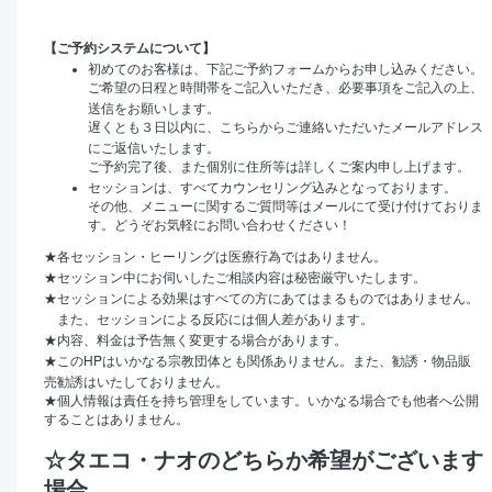
【ご予約システムについて】
初めてのお客様は、下記ご予約フォームからお申し込みください。
ご希望の日程と時間帯をご記入いただき、必要事項をご記入の上、
送信をお願いします。
遅くとも３日以内に、こちらからご連絡いただいたメールアドレス
にご返信いたします。
ご予約完了後、また個別に住所等は詳しくご案内申し上げます。
セッションは、すべてカウンセリング込みとなっております。
その他、メニューに関するご質問等はメールにて受け付けておりま
す。どうぞお気軽にお問い合わせください！
★
各セッション・ヒーリングは医療行為ではありません。
★
セッション中にお伺いしたご相談内容は秘密厳守いたします。
★
セッションによる効果はすべての方にあてはまるものではありません。
また、セッションによる反応には個人差があります。
★
内容、料金は予告無く変更する場合があります。
HP
★
この
はいかなる宗教団体とも関係ありません。また、勧誘・物品販
売勧誘はいたしておりません。
★
個人情報は責任を持ち管理をしています。いかなる場合でも他者へ公開
することはありません。
☆タエコ・ナオのどちらか希望がございます
場合、