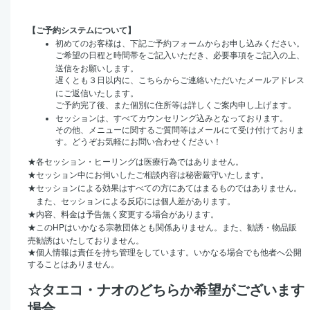
【ご予約システムについて】
初めてのお客様は、下記ご予約フォームからお申し込みください。
ご希望の日程と時間帯をご記入いただき、必要事項をご記入の上、
送信をお願いします。
遅くとも３日以内に、こちらからご連絡いただいたメールアドレス
にご返信いたします。
ご予約完了後、また個別に住所等は詳しくご案内申し上げます。
セッションは、すべてカウンセリング込みとなっております。
その他、メニューに関するご質問等はメールにて受け付けておりま
す。どうぞお気軽にお問い合わせください！
★
各セッション・ヒーリングは医療行為ではありません。
★
セッション中にお伺いしたご相談内容は秘密厳守いたします。
★
セッションによる効果はすべての方にあてはまるものではありません。
また、セッションによる反応には個人差があります。
★
内容、料金は予告無く変更する場合があります。
HP
★
この
はいかなる宗教団体とも関係ありません。また、勧誘・物品販
売勧誘はいたしておりません。
★
個人情報は責任を持ち管理をしています。いかなる場合でも他者へ公開
することはありません。
☆タエコ・ナオのどちらか希望がございます
場合、