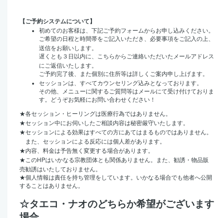
【ご予約システムについて】
初めてのお客様は、下記ご予約フォームからお申し込みください。
ご希望の日程と時間帯をご記入いただき、必要事項をご記入の上、
送信をお願いします。
遅くとも３日以内に、こちらからご連絡いただいたメールアドレス
にご返信いたします。
ご予約完了後、また個別に住所等は詳しくご案内申し上げます。
セッションは、すべてカウンセリング込みとなっております。
その他、メニューに関するご質問等はメールにて受け付けておりま
す。どうぞお気軽にお問い合わせください！
★
各セッション・ヒーリングは医療行為ではありません。
★
セッション中にお伺いしたご相談内容は秘密厳守いたします。
★
セッションによる効果はすべての方にあてはまるものではありません。
また、セッションによる反応には個人差があります。
★
内容、料金は予告無く変更する場合があります。
HP
★
この
はいかなる宗教団体とも関係ありません。また、勧誘・物品販
売勧誘はいたしておりません。
★
個人情報は責任を持ち管理をしています。いかなる場合でも他者へ公開
することはありません。
☆タエコ・ナオのどちらか希望がございます
場合、