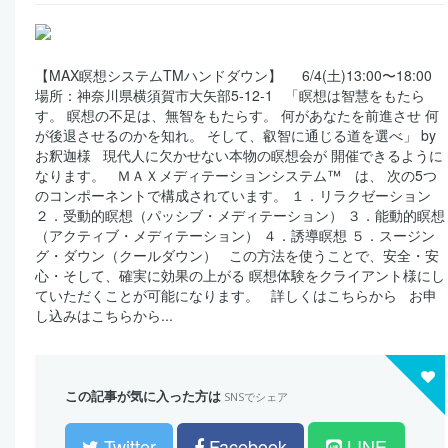
【MAX瞑想システムTMハンドダウン】 6/4(土)13:00〜18:00
場所：神奈川県横須賀市大矢部5-12-1 「瞑想は智慧をもたら
す。 瞑想の不足は、無智をもたらす。 何があなたを前進させ 何
が後退させるのかを知れ。 そして、叡智に通じる道を選べ」 by
お釈迦様 現代人に欠かせない本物の瞑想会が 開催できるように
なります。 ＭＡＸメディテーションシステム™ は、 次の5つ
のコンポーネントで構成されています。 １．リラクゼーション
２．受動的瞑想（パッシブ・メディテーション） ３．能動的瞑想
（アクティブ・メディテーション） ４．誘導瞑想 ５．スージン
グ・ダウン（クールダウン） この方法を使うことで、安全・安
心・そして、確実に効果の上がる 瞑想体験をクライアント様にし
ていただくことが可能になります。 詳しくはこちらから お申
し込みはこちらから...
この記事が気に入った方は
SNSでシェア
Twitter
Facebook
LINE