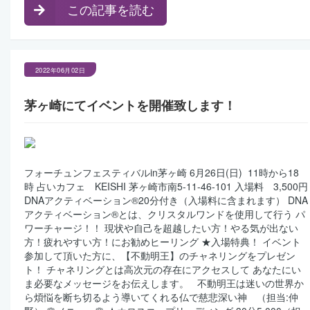
この記事を読む
2022年06月02日
茅ヶ崎にてイベントを開催致します！
フォーチュンフェスティバルin茅ヶ崎 6月26日(日) 11時から18
時 占いカフェ KEISHI 茅ヶ崎市南5-11-46-101 入場料 3,500円
DNAアクティベーション®︎20分付き（入場料に含まれます） DNA
アクティベーション®︎とは、クリスタルワンドを使用して行う パ
ワーチャージ！！ 現状や自己を超越したい方！やる気が出ない
方！疲れやすい方！にお勧めヒーリング ★入場特典！ イベント
参加して頂いた方に、【不動明王】のチャネリングをプレゼン
ト！ チャネリングとは高次元の存在にアクセスして あなたにい
ま必要なメッセージをお伝えします。 不動明王は迷いの世界か
ら煩悩を断ち切るよう導いてくれる仏で慈悲深い神 （担当:仲