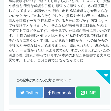
承認要求はいつまで経っても埋まらないもの。 ミスコンも、資格
や学歴も 優秀な成績や手柄も 頑張って頑張って、その都度満足
しても 又すぐに承認要求の行動に走る 承認要求はなぜ埋まらな
いのか？ かつての私もそうでした。 資格や会社の売上、成績の
高みを目指す一方で 疲れ切っている自分に気づかず 病気になっ
て強制終了となりました。 そんな私が自分自身に目覚めたのは
アデプトプログラムです。 外を見ていた目線が自分に向いたので
す。 世間の価値観や他人と比べるなど 私以外の要因で行動する
事が徐々に無くなって 朝、目が覚めた瞬間から、 心の底からの
幸福感と 平穏な日々が始まりました。 認められたい。 褒められ
たい。 一目置かれたい 人より秀でたい すごいと言われたい この
深層心理は誰もが持っていますが 本来のあなたを阻害する大きな
罠です。 しかし、自分自身では なかなかどうに...
この記事が気に入った方は
SNSでシェア
Twitter
Facebook
LINE