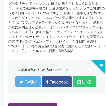
グモダリティ アドバンスの1日目を 教えられるようになりまし
た。 今まで東京幡ヶ谷でしか受講出来なかった クラス全3日間の
うち 1日目（レベル1）のみですが、 全国に出張致します👍 エン
ソフからダイレクトに エネルギーを流す事が出来るようになる
とてもパワフルでギャラクティックな 学びとなります。 是非お
気軽にお問合せください。 【アドバンスドエンソフィックレイ】
レベル１（１日） 参加資格： ファンダメンタルエンソフィック
レイキ インターミディエイトエンソフィックレイキ を受講済み
の方 アドバンスドエンソフィックレイキ 全３日間 受講料
275,000円 （一括でお支払い済みの方はお知らせください） レベ
ル１（１日） レベル２（２日間 MMS本部に...
この記事が気に入った方は
SNSでシェア
Twitter
Facebook
LINE