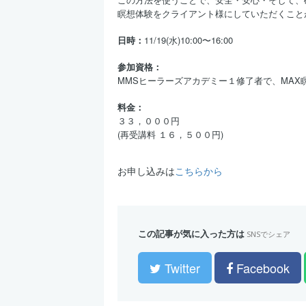
瞑想体験をクライアント様にしていただくこと
日時：
11/19(水)10:00〜16:00
参加資格：
MMSヒーラーズアカデミー１修了者で、MAX
料金：
３３，０００円
(
)
再受講料
１６，５００円
お申し込みは
こちらから
この記事が気に入った方は
SNSでシェア
Twitter
Facebook