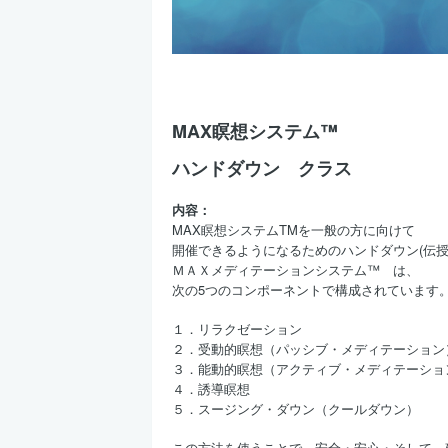
MAX瞑想システム™︎
ハンドダウン
クラス
内容：
MAX瞑想システムTMを一般の方に向けて
開催できるようになるためのハンドダウン(伝授
ＭＡＸメディテーションシステム™ は、
次の5つのコンポーネントで構成されています
１．リラクゼーション
２．受動的瞑想（パッシブ・メディテーション
３．能動的瞑想（アクティブ・メディテーショ
４．誘導瞑想
５．スージング・ダウン（クールダウン）
この方法を使うことで、安全・安心・そして、