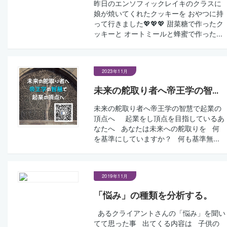
昨日のエンソフィックレイキのクラスに
娘が焼いてくれたクッキーを おやつに持
って行きました💖💖💖 甜菜糖で作ったク
ッキーと オートミールと蜂蜜で作った...
2023年11月
未来の舵取り者へ帝王学の智...
未来の舵取り者へ帝王学の智慧で起業の
頂点へ 起業をし頂点を目指しているあ
なたへ あなたは未来への舵取りを 何
を基準にしていますか？ 何も基準無...
2019年11月
「悩み」の種類を分析する。
あるクライアントさんの「悩み」を聞い
てて思った事 出てくる内容は 子供の