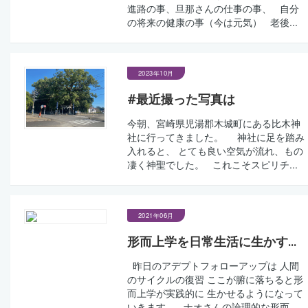
進路の事、旦那さんの仕事の事、 自分
の将来の健康の事（今は元気） 老後...
2023年10月
#最近撮った写真は
今朝、宮崎県児湯郡木城町にある比木神
社に行ってきました。 神社に足を踏み
入れると、 とても良い空気が流れ、もの
凄く神聖でした。 これこそスピリチ...
2021年06月
形而上学を日常生活に生かす...
昨日のアデプトフォローアップは 人間
のサイクルの復習 ここが腑に落ちると形
而上学が実践的に 生かせるようになって
いきます。 ナオさんの論理的な形而...