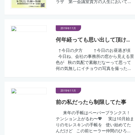
ラザ 第一会議室貴方の人生において...
2019年11月
何年経っても思い出して頂け...
↑今日の夕方 ↑今日のお昼過ぎ頃
今日ね、会社の事務所の窓から見える景
色が 秋の気配で素敵だなーって思って
何の気無しにイチョウの写真を撮った...
2019年11月
前の私だったら制限してた事
来年の手帳はペーパーブランクス！
テンション上がるわ〜💖 実は10月始ま
りのモレスキンの手帳を 使い始めてた
んだけど この前ヒーラー仲間のひろ...