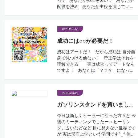
配役を決め あなたが主役を演じてい...
2023年11月
成功には○○が必要だ！
成功はアートだ！ だから成功は 自分自
身で見つける他ない！ 帝王学はそれを
理解できる 実は成功ってアートなん
ですよ！ あなたは「？？？」になっ...
2018年05月
ガソリンスタンドを買いまし...
今日は新しくヒーラーになった方々と 今
後のミーティングでしたー♫ ヒーリン
グ、占いなどなど 目に見えない世界です
が 実は形而上学という学問です^_^ 無...