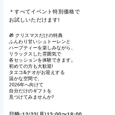
＊
すべてイベント特別価格で
お試しいただけます!
🎁
クリスマスだけの特典
ふんわり甘いシュトーレンと
ハーブティーを楽しみ
ながら、
リラ
ックスした雰囲気で
各セッション
を体験できます。
初めての方も大歓迎!
タエコ&ナオがお迎えする
温
かな空間で、
2026年へ向けて
自分だけのギフトを
見つけてみませんか?
日時:12/22(月)13:00〜18:00