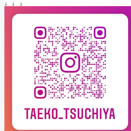
↓　↓    ↓